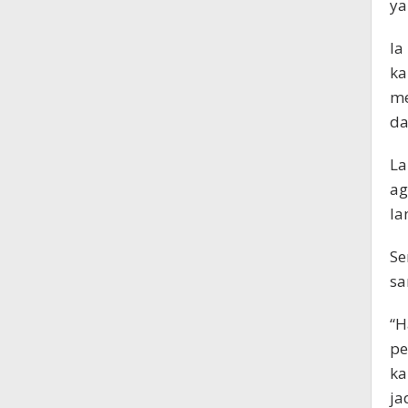
ya
Ia
ka
me
da
La
ag
la
Se
sa
“H
pe
ka
ja