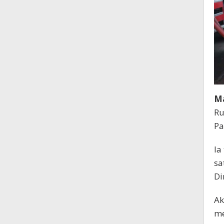
Ma
Ru
Pa
Ia
sa
Di
Ak
me