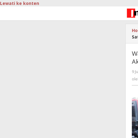
Lewati ke konten
H
Sa
W
A
9 J
ol