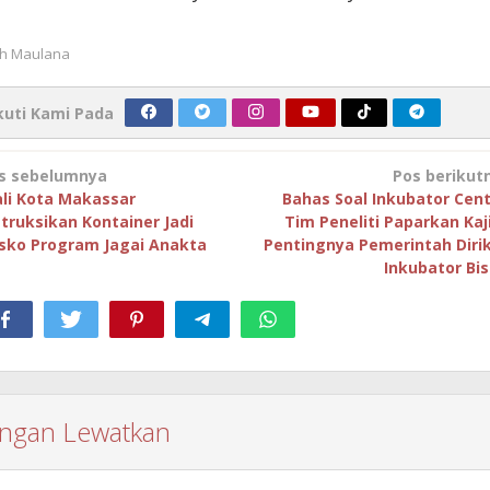
eh
Maulana
kuti Kami Pada
avigasi
s sebelumnya
Pos berikut
os
li Kota Makassar
Bahas Soal Inkubator Cent
struksikan Kontainer Jadi
Tim Peneliti Paparkan Kaj
sko Program Jagai Anakta
Pentingnya Pemerintah Diri
Inkubator Bis
angan Lewatkan