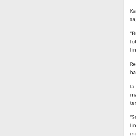
Ka
sa
“B
fo
li
Re
ha
Ia
ma
te
“S
li
in