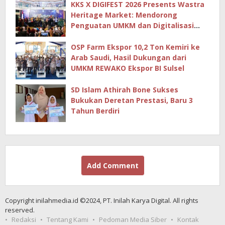
KKS X DIGIFEST 2026 Presents Wastra
Heritage Market: Mendorong
Penguatan UMKM dan Digitalisasi
Ekonomi Kreatif
OSP Farm Ekspor 10,2 Ton Kemiri ke
Arab Saudi, Hasil Dukungan dari
UMKM REWAKO Ekspor BI Sulsel
SD Islam Athirah Bone Sukses
Bukukan Deretan Prestasi, Baru 3
Tahun Berdiri
Add Comment
Copyright inilahmedia.id ©2024, PT. Inilah Karya Digital. All rights
reserved.
Redaksi
Tentang Kami
Pedoman Media Siber
Kontak