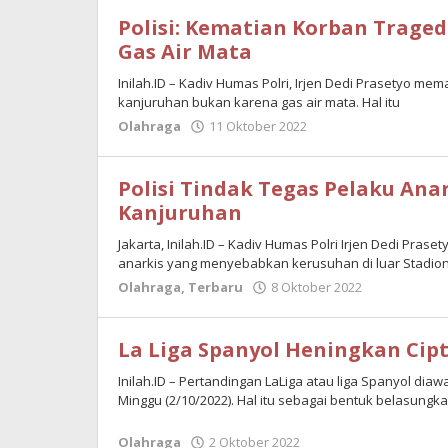
Tahir
Polisi: Kematian Korban Trage
Gas Air Mata
Inilah.ID – Kadiv Humas Polri, Irjen Dedi Prasetyo me
kanjuruhan bukan karena gas air mata. Hal itu
Olahraga
11 Oktober 2022
oleh
M.
Tahir
Polisi Tindak Tegas Pelaku Anar
Kanjuruhan
Jakarta, Inilah.ID – Kadiv Humas Polri Irjen Dedi Pra
anarkis yang menyebabkan kerusuhan di luar Stadio
Olahraga
,
Terbaru
8 Oktober 2022
oleh
M.
Tahir
La Liga Spanyol Heningkan Cip
Inilah.ID – Pertandingan LaLiga atau liga Spanyol dia
Minggu (2/10/2022). Hal itu sebagai bentuk belasung
Olahraga
2 Oktober 2022
oleh