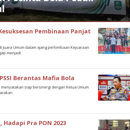
l
 Kesuksesan Pembinaan Panjat
adi Juara Umum dalam ajang perlombaan Kejuaraan
ggap menjadi
a
 PSSI Berantas Mafia Bola
abowo menyatakan siap bersinergi dengan Ketua Umum
garakan
n, Hadapi Pra PON 2023