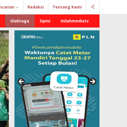
ncarian
Redaksi
Tentang Kami
Olahraga
Opini
Inilahmediatv