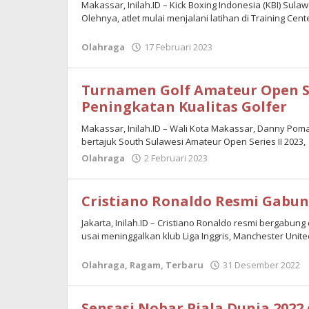
Makassar, Inilah.ID – Kick Boxing Indonesia (KBI) Sul
Olehnya, atlet mulai menjalani latihan di Training Cente
Olahraga
17 Februari 2023
oleh
Maulana
Turnamen Golf Amateur Open Se
Peningkatan Kualitas Golfer
Makassar, Inilah.ID – Wali Kota Makassar, Danny Po
bertajuk South Sulawesi Amateur Open Series II 2023,
Olahraga
2 Februari 2023
oleh
M.
Tahir
Cristiano Ronaldo Resmi Gabung
Jakarta, Inilah.ID – Cristiano Ronaldo resmi bergabung
usai meninggalkan klub Liga Inggris, Manchester Unite
Olahraga
,
Ragam
,
Terbaru
31 Desember 2022
Sensasi Nobar Piala Dunia 2022