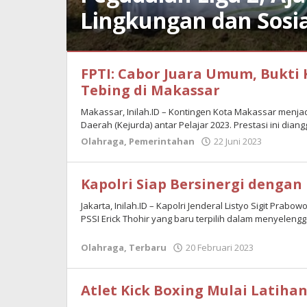
Lingkungan dan Sosia
Bisnis
,
FPTI: Cabor Juara Umum, Bukti
Olahraga
Tebing di Makassar
18
Januari
Makassar, Inilah.ID – Kontingen Kota Makassar menj
2024
Daerah (Kejurda) antar Pelajar 2023. Prestasi ini dian
oleh
Olahraga
,
Pemerintahan
22 Juni 2023
oleh
Muh
Maulan
Said
Kapolri Siap Bersinergi dengan
Jakarta, Inilah.ID – Kapolri Jenderal Listyo Sigit Pr
PSSI Erick Thohir yang baru terpilih dalam menyeleng
Olahraga
,
Terbaru
20 Februari 2023
oleh
Maulana
Atlet Kick Boxing Mulai Latiha