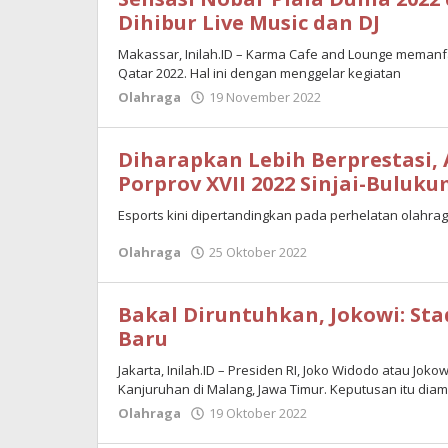
Dihibur Live Music dan DJ
Makassar, Inilah.ID – Karma Cafe and Lounge memanf
Qatar 2022. Hal ini dengan menggelar kegiatan
Olahraga
19 November 2022
oleh
M.
Tahir
Diharapkan Lebih Berprestasi, A
Porprov XVII 2022 Sinjai-Buluk
Esports kini dipertandingkan pada perhelatan olahrag
Olahraga
25 Oktober 2022
oleh
inilah
Bakal Diruntuhkan, Jokowi: St
Baru
Jakarta, Inilah.ID – Presiden RI, Joko Widodo atau J
Kanjuruhan di Malang, Jawa Timur. Keputusan itu diambi
Olahraga
19 Oktober 2022
oleh
M.