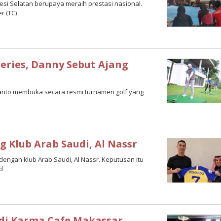
awesi Selatan berupaya meraih prestasi nasional.
r (TC)
ries, Danny Sebut Ajang
manto membuka secara resmi turnamen golf yang
 Klub Arab Saudi, Al Nassr
 dengan klub Arab Saudi, Al Nassr. Keputusan itu
d
oleh
M.
Tahir
 di Karma Cafe Makassar,