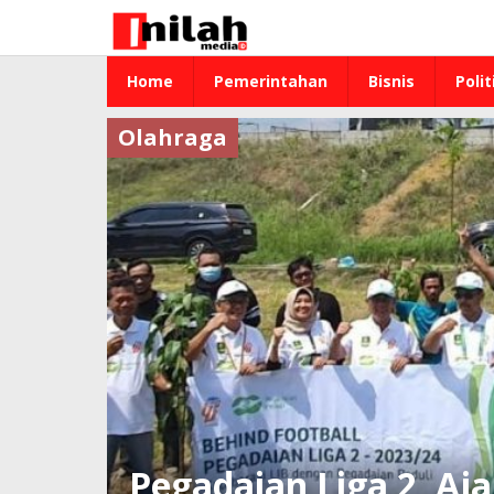
Lewati
ke
konten
Home
Pemerintahan
Bisnis
Polit
Olahraga
Pegadaian Liga 2, Aja