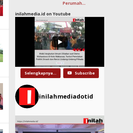
Perumah…
inilahmedia.id on Youtube
Selengkapnya...
Subscribe
inilahmediadotid