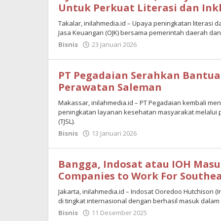
Untuk Perkuat Literasi dan Ink
Takalar, inilahmedia.id – Upaya peningkatan literasi d
Jasa Keuangan (OJK) bersama pemerintah daerah dan
Bisnis
23 Januari 2026
oleh
Maulana
PT Pegadaian Serahkan Bantu
Perawatan Saleman
Makassar, inilahmedia.id – PT Pegadaian kembali 
peningkatan layanan kesehatan masyarakat melalui 
(TJSL).
Bisnis
13 Januari 2026
oleh
Maulana
Bangga, Indosat atau IOH Masu
Companies to Work For Southea
Jakarta, inilahmedia.id – Indosat Ooredoo Hutchison
di tingkat internasional dengan berhasil masuk dalam
Bisnis
11 Desember 2025
oleh