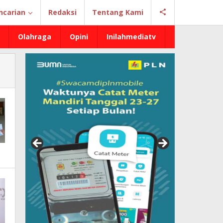
ncarian
Redaksi
Tentang Kami
Olahraga
Opini
Inilahmediatv