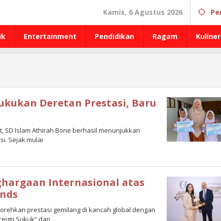
Kamis, 6 Agustus 2026
Pe
ik
Entertainment
Pendidikan
Ragam
Kuliner
ukukan Deretan Prestasi, Baru
at, SD Islam Athirah Bone berhasil menunjukkan
. Sejak mulai
ghargaan Internasional atas
onds
orehkan prestasi gemilang di kancah global dengan
reign Sukuk” dan