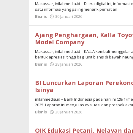
Makassar, inilahmedia.id – Di era digital ini, informa
satu informasi yang paling menarik perhatian
Bisnis
30 Januari 2026
oleh
Maulana
Ajang Penghargaan, Kalla Toyo
Model Company
Makassar, inilahmedia.id – KALLA kembali menggelar
bentuk apresiasi tinggi bagi unit bisnis di bawah naun
Bisnis
28 Januari 2026
oleh
Maulana
BI Luncurkan Laporan Perekono
Isinya
inilahmedia.id – Bank Indonesia pada hari ini (28/1)
2025. Laporan ini mengulas evaluasi dan prospek eko
Bisnis
28 Januari 2026
oleh
Maulana
OJK Edukasi Petani, Nelayan da