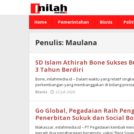
Lewati
ke
konten
Home
Pemerintahan
Bisnis
Polit
Penulis:
Maulana
SD Islam Athirah Bone Sukses B
3 Tahun Berdiri
Bone, inilahmedia.id – Dalam waktu yang relatif singk
perkembangan yang membanggakan di bidang prestasi
Bisnis
22 Juli 2026
oleh
Maulana
Go Global, Pegadaian Raih Pen
Penerbitan Sukuk dan Social B
Makassar, inilahmedia.id – PT Pegadaian kembali men
meraih dua penghargaan bergengsi, yakni “Best Sove