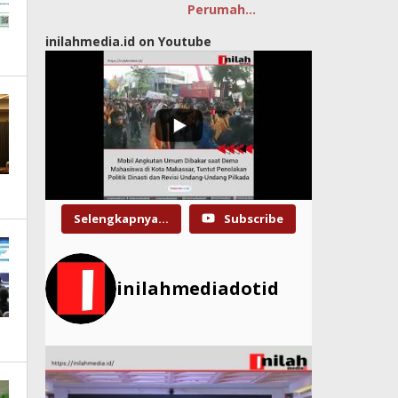
Perumah…
inilahmedia.id on Youtube
Selengkapnya...
Subscribe
inilahmediadotid