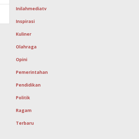
Inilahmediatv
Inspirasi
Kuliner
Olahraga
Opini
Pemerintahan
Pendidikan
Politik
Ragam
Terbaru
Copyright inilahmedia.id ©2024, PT. Inilah Karya