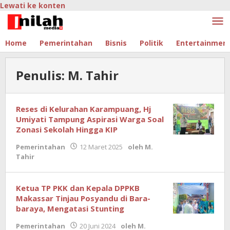
Lewati ke konten
Home
Pemerintahan
Bisnis
Politik
Entertainmen
Penulis:
M. Tahir
Reses di Kelurahan Karampuang, Hj
Umiyati Tampung Aspirasi Warga Soal
Zonasi Sekolah Hingga KIP
Pemerintahan
12 Maret 2025
oleh
M.
Tahir
Ketua TP PKK dan Kepala DPPKB
Makassar Tinjau Posyandu di Bara-
baraya, Mengatasi Stunting
Pemerintahan
20 Juni 2024
oleh
M.