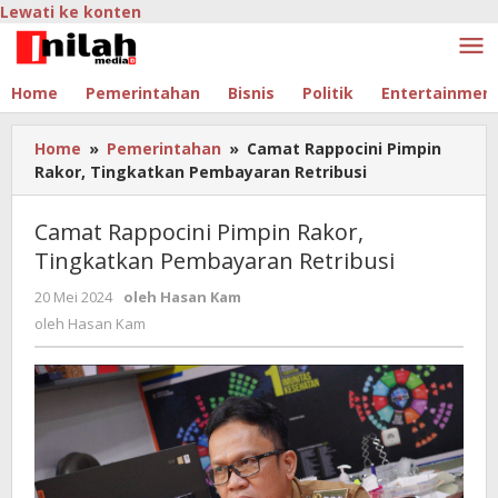
Lewati ke konten
Home
Pemerintahan
Bisnis
Politik
Entertainmen
Home
»
Pemerintahan
»
Camat Rappocini Pimpin
Rakor, Tingkatkan Pembayaran Retribusi
Camat Rappocini Pimpin Rakor,
Tingkatkan Pembayaran Retribusi
20 Mei 2024
oleh
Hasan Kam
oleh
Hasan Kam