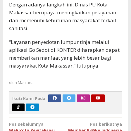
Dengan adanya langkah ini, Dinas PU Kota
Makassar berupaya meningkatkan pelayanan
dan memenuhi kebutuhan masyarakat terkait
sanitasi.
“Layanan penyedotan lumpur tinja melalui
aplikasi Go Sedot di KONTER diharapkan dapat
memberikan manfaat yang lebih besar bagi
masyarakat Kota Makassar,” tutupnya.
oleh
Maulana
Ikuti Kami Pada
Navigasi
Pos sebelumnya
Pos berikutnya
Wali Kota Revitalisasi
Member R-Bike Indonesia