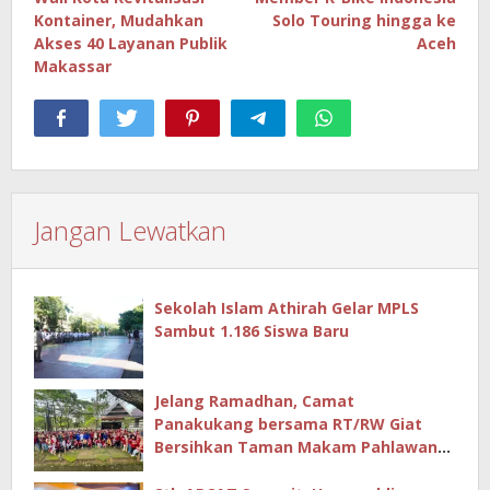
pos
Kontainer, Mudahkan
Solo Touring hingga ke
Akses 40 Layanan Publik
Aceh
Makassar
Jangan Lewatkan
Sekolah Islam Athirah Gelar MPLS
Sambut 1.186 Siswa Baru
Jelang Ramadhan, Camat
Panakukang bersama RT/RW Giat
Bersihkan Taman Makam Pahlawan
Hingga Masjid