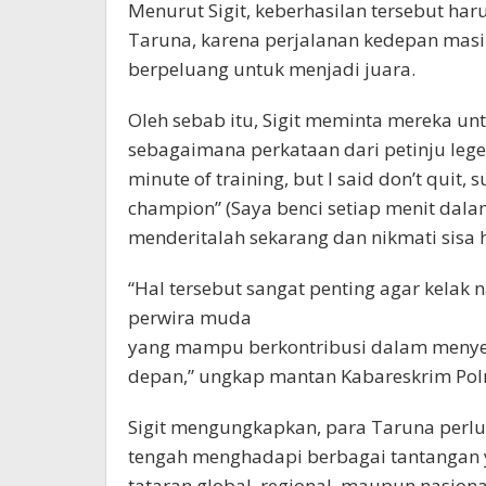
Menurut Sigit, keberhasilan tersebut ha
Taruna, karena perjalanan kedepan masi
berpeluang untuk menjadi juara.
Oleh sebab itu, Sigit meminta mereka un
sebagaimana perkataan dari petinju leg
minute of training, but I said don’t quit, s
champion” (Saya benci setiap menit dalam
menderitalah sekarang dan nikmati sisa 
“Hal tersebut sangat penting agar kelak
perwira muda
yang mampu berkontribusi dalam menyel
depan,” ungkap mantan Kabareskrim Polri
Sigit mengungkapkan, para Taruna perlu
tengah menghadapi berbagai tantangan 
tataran global, regional, maupun nasiona