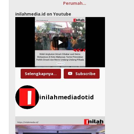
Perumah…
inilahmedia.id on Youtube
Selengkapnya...
Subscribe
inilahmediadotid