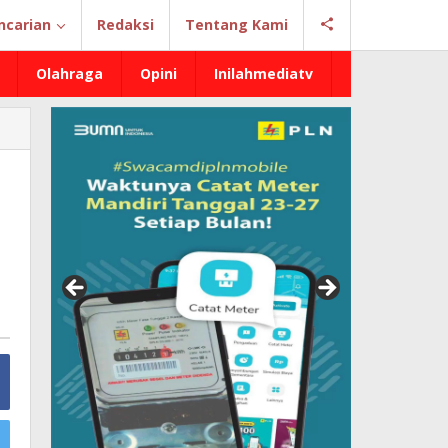
ncarian
Redaksi
Tentang Kami
Olahraga
Opini
Inilahmediatv