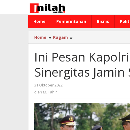
Lewati
ke
konten
Home
Pemerintahan
Bisnis
Polit
Home
»
Ragam
»
Ini
Pesan
Kapolri
Ini Pesan Kapolr
Kepada
1.028
Sinergitas Jamin
Taruna:
Sinergitas
Jamin
31 Oktober 2022
oleh
Stabilitas
M.
oleh
M. Tahir
Keamanan
Tahir