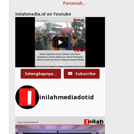
Perumah…
inilahmedia.id on Youtube
Selengkapnya...
Subscribe
inilahmediadotid