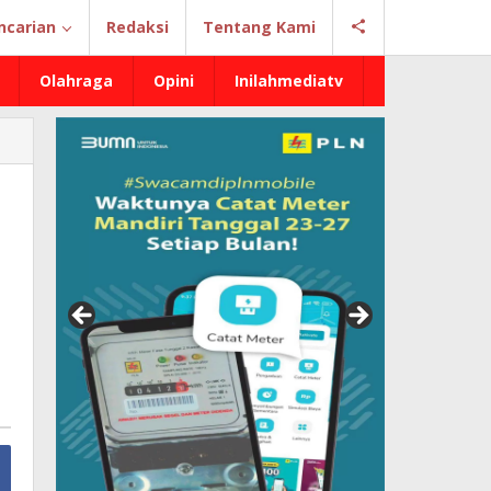
ncarian
Redaksi
Tentang Kami
Olahraga
Opini
Inilahmediatv