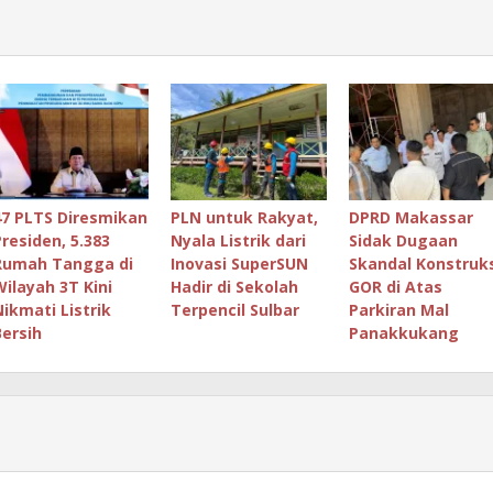
47 PLTS Diresmikan
PLN untuk Rakyat,
DPRD Makassar
Presiden, 5.383
Nyala Listrik dari
Sidak Dugaan
Rumah Tangga di
Inovasi SuperSUN
Skandal Konstruks
Wilayah 3T Kini
Hadir di Sekolah
GOR di Atas
Nikmati Listrik
Terpencil Sulbar
Parkiran Mal
Bersih
Panakkukang