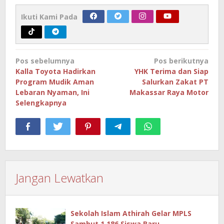
Ikuti Kami Pada
Navigasi
Pos sebelumnya
Pos berikutnya
pos
Kalla Toyota Hadirkan
YHK Terima dan Siap
Program Mudik Aman
Salurkan Zakat PT
Lebaran Nyaman, Ini
Makassar Raya Motor
Selengkapnya
Jangan Lewatkan
Sekolah Islam Athirah Gelar MPLS
Sambut 1.186 Siswa Baru