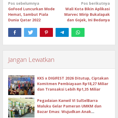
Navigasi
Pos sebelumnya
Pos berikutnya
pos
GoFood Luncurkan Mode
Wali Kota Bikin Aplikasi
Hemat, Sambut Piala
Marvec Mirip Bukalapak
Dunia Qatar 2022
dan Gojek, Ini Bedanya
Jangan Lewatkan
KKS x DIGIFEST 2026 Ditutup, Ciptakan
Komitmen Pembiayaan Rp18,27 Miliar
dan Transaksi Lebih Rp1,35 Miliar
Pegadaian Kanwil VI SulSelBarra
Maluku Gelar Pameran UMKM dan
Bazar Emas: Wujudkan Anak
Berkarya, Keluarga Berdaya Lewat