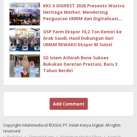
KKS X DIGIFEST 2026 Presents Wastra
Heritage Market: Mendorong
Penguatan UMKM dan Digitalisasi
Ekonomi Kreatif
OSP Farm Ekspor 10,2 Ton Kemiri ke
Arab Saudi, Hasil Dukungan dari
UMKM REWAKO Ekspor BI Sulsel
SD Islam Athirah Bone Sukses
Bukukan Deretan Prestasi, Baru 3
Tahun Berdiri
Add Comment
Copyright inilahmedia.id ©2024, PT. Inilah Karya Digital. All rights
reserved.
Redaksi
Tentang Kami
Pedoman Media Siber
Kontak