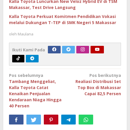
Kalla Toyota Luncurkan New Veloz Hybrid EV di TSM
Makassar, Test Drive Langsung
Kalla Toyota Perkuat Komitmen Pendidikan Vokasi
melalui Dukungan T-TEP di SMK Negeri 5 Makassar
oleh
Maulana
Ikuti Kami Pada
Navigasi
Pos sebelumnya
Pos berikutnya
pos
Tambang Menggeliat,
Realiasi Distribusi Set
Kalla Toyota Catat
Top Box di Makassar
Kenaikan Penjualan
Capai 82,5 Persen
Kendaraan Niaga Hingga
40 Persen