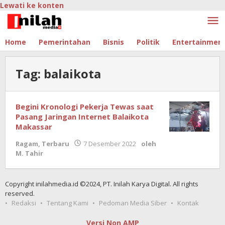
Lewati ke konten
Home
Pemerintahan
Bisnis
Politik
Entertainmen
Tag:
balaikota
Begini Kronologi Pekerja Tewas saat
Pasang Jaringan Internet Balaikota
Makassar
Ragam
,
Terbaru
7 Desember 2022
oleh
M. Tahir
Copyright inilahmedia.id ©2024, PT. Inilah Karya Digital. All rights
reserved.
Redaksi
Tentang Kami
Pedoman Media Siber
Kontak
Versi Non AMP