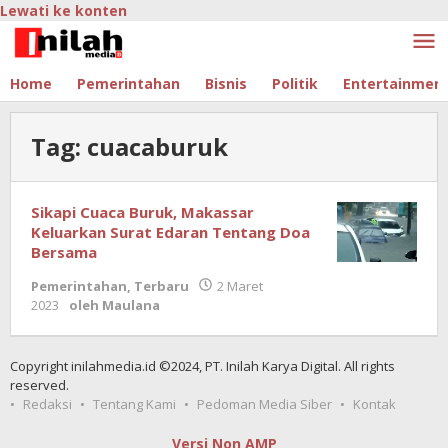
Lewati ke konten
Home
Pemerintahan
Bisnis
Politik
Entertainmen
Tag:
cuacaburuk
Sikapi Cuaca Buruk, Makassar
Keluarkan Surat Edaran Tentang Doa
Bersama
Pemerintahan
,
Terbaru
2 Maret
2023
oleh
Maulana
Copyright inilahmedia.id ©2024, PT. Inilah Karya Digital. All rights
reserved.
Redaksi
Tentang Kami
Pedoman Media Siber
Kontak
Versi Non AMP