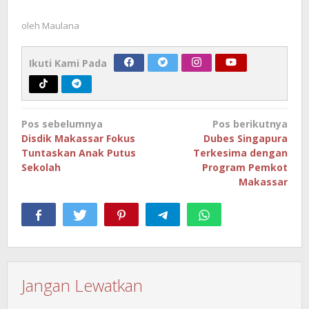
oleh
Maulana
Ikuti Kami Pada
Navigasi
Pos sebelumnya
Pos berikutnya
pos
Disdik Makassar Fokus
Dubes Singapura
Tuntaskan Anak Putus
Terkesima dengan
Sekolah
Program Pemkot
Makassar
Jangan Lewatkan