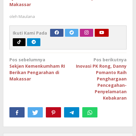
Makassar
oleh
Maulana
Ikuti Kami Pada
Navigasi
Pos sebelumnya
Pos berikutnya
pos
Sekjen Kemenkumham RI
Inovasi PK Rong, Danny
Berikan Pengarahan di
Pomanto Raih
Makassar
Penghargaan
Pencegahan-
Penyelamatan
Kebakaran