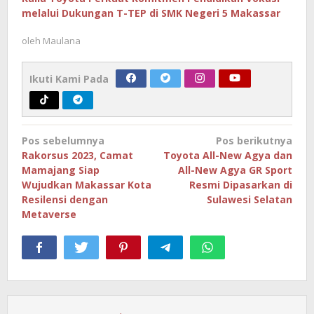
melalui Dukungan T-TEP di SMK Negeri 5 Makassar
oleh
Maulana
Ikuti Kami Pada
Navigasi
Pos sebelumnya
Pos berikutnya
pos
Rakorsus 2023, Camat
Toyota All-New Agya dan
Mamajang Siap
All-New Agya GR Sport
Wujudkan Makassar Kota
Resmi Dipasarkan di
Resilensi dengan
Sulawesi Selatan
Metaverse