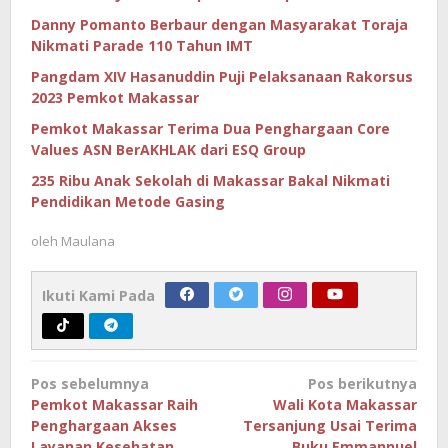
Danny Pomanto Berbaur dengan Masyarakat Toraja
Nikmati Parade 110 Tahun IMT
Pangdam XIV Hasanuddin Puji Pelaksanaan Rakorsus
2023 Pemkot Makassar
Pemkot Makassar Terima Dua Penghargaan Core
Values ASN BerAKHLAK dari ESQ Group
235 Ribu Anak Sekolah di Makassar Bakal Nikmati
Pendidikan Metode Gasing
oleh
Maulana
Ikuti Kami Pada
Navigasi
Pos sebelumnya
Pos berikutnya
pos
Pemkot Makassar Raih
Wali Kota Makassar
Penghargaan Akses
Tersanjung Usai Terima
Layanan Kesehatan
Buku Emmannuel