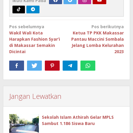
Ikuti Kami Pada
Navigasi
Pos sebelumnya
Pos berikutnya
pos
Wakil Wali Kota
Ketua TP PKK Makassar
Harapkan Fashion Syar’i
Pantau Maccini Sombala
di Makassar Semakin
Jelang Lomba Kelurahan
Dicintai
2023
Jangan Lewatkan
Sekolah Islam Athirah Gelar MPLS
Sambut 1.186 Siswa Baru