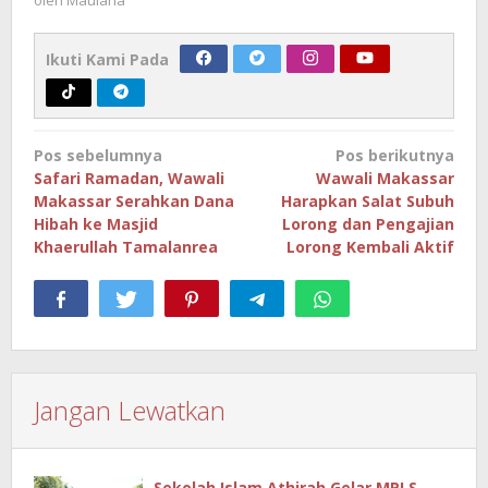
oleh
Maulana
Ikuti Kami Pada
Navigasi
Pos sebelumnya
Pos berikutnya
pos
Safari Ramadan, Wawali
Wawali Makassar
Makassar Serahkan Dana
Harapkan Salat Subuh
Hibah ke Masjid
Lorong dan Pengajian
Khaerullah Tamalanrea
Lorong Kembali Aktif
Jangan Lewatkan
Sekolah Islam Athirah Gelar MPLS