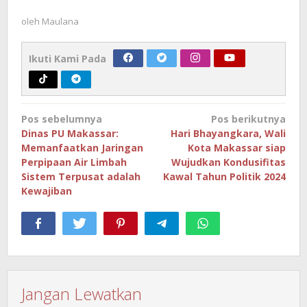
oleh
Maulana
Ikuti Kami Pada
Navigasi
Pos sebelumnya
Pos berikutnya
pos
Dinas PU Makassar:
Hari Bhayangkara, Wali
Memanfaatkan Jaringan
Kota Makassar siap
Perpipaan Air Limbah
Wujudkan Kondusifitas
Sistem Terpusat adalah
Kawal Tahun Politik 2024
Kewajiban
Jangan Lewatkan