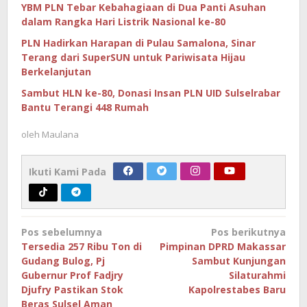
YBM PLN Tebar Kebahagiaan di Dua Panti Asuhan
dalam Rangka Hari Listrik Nasional ke-80
PLN Hadirkan Harapan di Pulau Samalona, Sinar
Terang dari SuperSUN untuk Pariwisata Hijau
Berkelanjutan
Sambut HLN ke-80, Donasi Insan PLN UID Sulselrabar
Bantu Terangi 448 Rumah
oleh
Maulana
Ikuti Kami Pada
Navigasi
Pos sebelumnya
Pos berikutnya
pos
Tersedia 257 Ribu Ton di
Pimpinan DPRD Makassar
Gudang Bulog, Pj
Sambut Kunjungan
Gubernur Prof Fadjry
Silaturahmi
Djufry Pastikan Stok
Kapolrestabes Baru
Beras Sulsel Aman