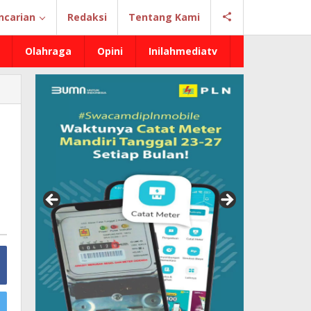
ncarian
Redaksi
Tentang Kami
Olahraga
Opini
Inilahmediatv