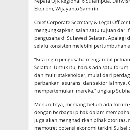
Kepala OJK Regional 6 Sulampua, Darwisma
Ekonom, Wijayanto Samirin.
Chief Corporate Secretary & Legal Offic
mengungkapkan, salah satu tujuan dari 
pengusaha di Sulawesi Selatan. Apalag
selalu konsisten melebihi pertumbuhan 
“Kita ingin pengusaha mengambil peluan
Selatan. Untuk itu, harus ada satu foru
dan multi stakeholder, mulai dari perda
perbankan, asuransi dan sektor lainnya.
mempertemukan mereka,” ungkap Subha
Menurutnya, memang belum ada forum 
dengan berbagai pihak dalam membahas b
juga akan menghadirkan pihak otoritas, 
memotret potensi ekonomi terkini Sulsel 