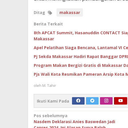
Ditag
makassar
Berita Terkait
8th APCAT Summit, Hasanuddin CONTACT Sia
Makassar
Apel Pelatihan Siaga Bencana, Lantamal VI 
Pj Sekda Makassar Hadiri Rapat Banggar DPR
Program Makan Bergizi Gratis di Makassar D
Pjs Wali Kota Resmikan Pameran Arsip Kota 
oleh
M. Tahir
Ikuti Kami Pada
Navigasi
Pos sebelumnya
Nasdem Deklarasi Anies Baswedan Jadi
pos
Capres 2024, Ini Alasan Surya Paloh