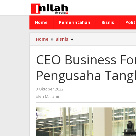
Lewati
ke
konten
Home
Pemerintahan
Bisnis
Polit
Home
»
Bisnis
»
CEO
Business
Forum
CEO Business F
2022
Dorong
Pengusaha Tangk
Pengusaha
Tangkap
Peluang
3 Oktober 2022
oleh
di
M.
oleh
M. Tahir
Sulsel
Tahir