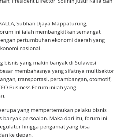
n; President Director, Solihin Jusuf Kalla dan
er KALLA, Subhan Djaya Mappaturung,
forum ini ialah membangkitkan semangat
i dengan pertumbuhan ekonomi daerah yang
ekonomi nasional.
g bisnis yang makin banyak di Sulawesi
m besar membahasnya yang sifatnya multisektor
gangan, transportasi, pertambangan, otomotif,
 CEO Business Forum inilah yang
n.
serupa yang mempertemukan pelaku bisnis
anyak persoalan. Maka dari itu, forum ini
regulator hingga pengamat yang bisa
dan ke depan.