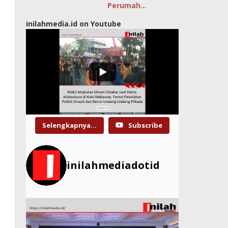
Perumah…
inilahmedia.id on Youtube
Selengkapnya...
Subscribe
inilahmediadotid