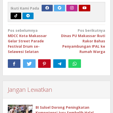
Ikuti Kami Pada
Navigasi
Pos sebelumnya
Pos berikutnya
pos
MDCC Kota Makassar
Dinas PU Makassar Ikuti
Gelar Street Parade
Rakor Bahas
Festival Drum se-
Penyambungan IPAL ke
Selawesi Selatan
Rumah Warga
Jangan Lewatkan
BI Sulsel Dorong Peningkatan
Kompetensi Juru Sembelih Halal